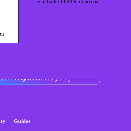
cykeltrailer til dit barn hos os
ur
Sådan fungerer en fedtfrysning
ty
Guides