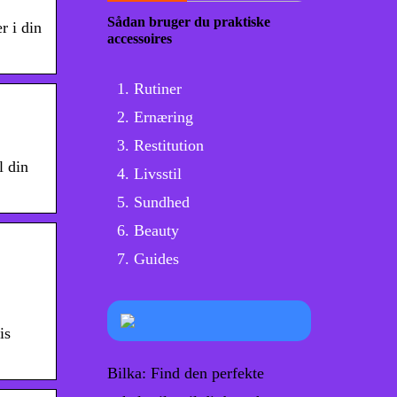
Sådan bruger du praktiske
r i din
accessoires
Rutiner
Ernæring
Restitution
l din
Livsstil
Sundhed
Beauty
Guides
is
Bilka: Find den perfekte