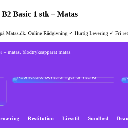
 B2 Basic 1 stk – Matas
 på Matas.dk. Online Rådgivning ✓ Hurtig Levering ✓ Fri ret
r – matas, blodtryksapparat matas
Kosmetiske behandlinger til mænd
rnæring
Restitution
Livsstil
Sundhed
Beau