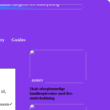
Sådan fungerer en fedtfrysning
ty
Guides
GUIDES
Skab uforglemmelige
til,
familieoplevelser med live-
underholdning
akonom✓