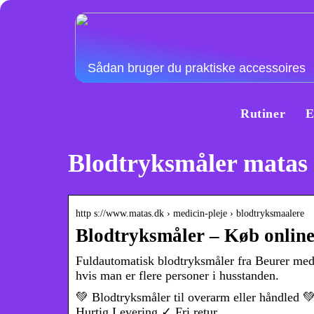
Sådan bruger du praktiske accessoires
Rutiner
E
Blodtryksmåler matas
http s://www.matas.dk › medicin-pleje › blodtryksmaalere
Blodtryksmåler – Køb online 
Fuldautomatisk blodtryksmåler fra Beurer med p
hvis man er flere personer i husstanden.
💚 Blodtryksmåler til overarm eller håndled 
Hurtig Levering ✓ Fri retur