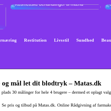
Kosmetiske behandlinger til mænd
rnæring
Restitution
Livsstil
Sundhed
Beau
og mål let dit blodtryk – Matas.dk
lads 30 målinger for hele 4 brugere – dermed et oplagt valg 
💚 Se pris og tilbud på Matas.dk. Online Rådgivning af farm