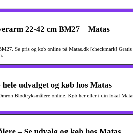
Overarm 22-42 cm BM27 – Matas
BM27. Se pris og køb online på Matas.dk [checkmark] Gratis
r.
hele udvalget og køb hos Matas
mron Blodtryksmålere online. Køb her eller i din lokal Mata
lere – Se udvalg og køb hos Matas