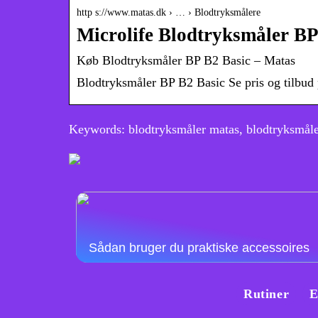
http s://www.matas.dk › … › Blodtryksmålere
Microlife Blodtryksmåler BP
Køb Blodtryksmåler BP B2 Basic – Matas
Blodtryksmåler BP B2 Basic Se pris og tilbud
Keywords: blodtryksmåler matas, blodtryksmåle
Sådan bruger du praktiske accessoires
Rutiner
E