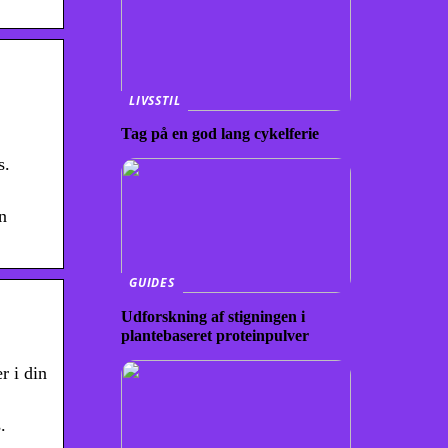
LIVSSTIL
Tag på en god lang cykelferie
s.
n
GUIDES
Udforskning af stigningen i
plantebaseret proteinpulver
r i din
.