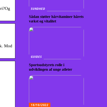
eri?Og
SUNDHED
Sådan støtter hårvitaminer hårets
vækst og vitalitet
nk. Mod
GUIDES
Sportsudstyrets rolle i
udviklingen af unge atleter
18/10/2022