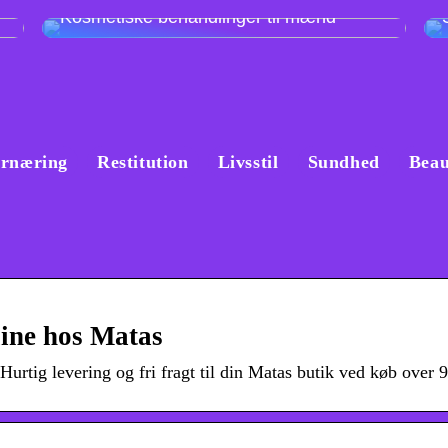
Kosmetiske behandlinger til mænd
rnæring
Restitution
Livsstil
Sundhed
Beau
line hos Matas
urtig levering og fri fragt til din Matas butik ved køb over 9