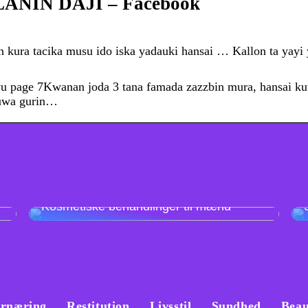
NIN DAJI – Facebook
in kura tacika musu ido iska yadauki hansai … Kallon ta yayi
age 7Kwanan joda 3 tana famada zazzbin mura, hansai k
zuwa gurin…
Kosmetiske behandlinger til mænd
rnæring
Restitution
Livsstil
Sundhed
Beau