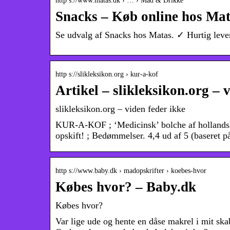
http s://www.matas.dk › … › Mad & Drikke
Snacks – Køb online hos Ma
Se udvalg af Snacks hos Matas. ✓ Hurtig leveri
http s://slikleksikon.org › kur-a-kof
Artikel – slikleksikon.org – 
slikleksikon.org – viden feder ikke
KUR-A-KOF ; ‘Medicinsk’ bolche af hollandsk o
opskift! ; Bedømmelser. 4,4 ud af 5 (baseret 
http s://www.baby.dk › madopskrifter › koebes-hvor
Købes hvor? – Baby.dk
Købes hvor?
Var lige ude og hente en dåse makrel i mit ska