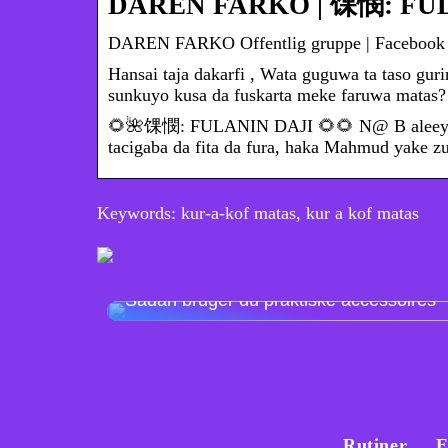
DAREN FARKO | 馃憫: FULA
DAREN FARKO Offentlig gruppe | Facebook
Hansai taja dakarfi , Wata guguwa ta taso gur
sunkuyo kusa da fuskarta meke faruwa matas?
🌻🌺馃憫: FULANIN DAJI 🌻🌻 N@ B aleeyu p
tacigaba da fita da fura, haka Mahmud yake 
Keywords: kur-a-kof matas, kur a kof matas
Sådan bruger du praktiske accessoires
Rutiner
E