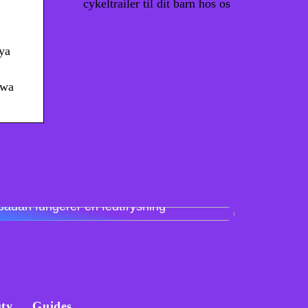
cykeltrailer til dit barn hos os
 ya
uwa
Sådan fungerer en fedtfrysning
ty
Guides