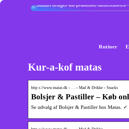
Sådan bruger du praktiske accessoires
Rutiner
E
Kur-a-kof matas
http s://www.matas.dk › … › Mad & Drikke › Snacks
Bolsjer & Pastiller – Køb on
Se udvalg af Bolsjer & Pastiller hos Matas. ✓ H