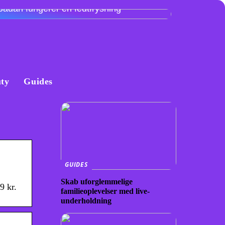
Sådan fungerer en fedtfrysning
ty
Guides
GUIDES
Skab uforglemmelige
9 kr.
familieoplevelser med live-
underholdning