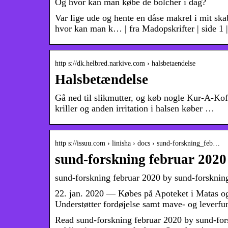
Og hvor kan man købe de bolcher i dag?
Var lige ude og hente en dåse makrel i mit ska
hvor kan man k… | fra Madopskrifter | side 1 
http s://dk.helbred.narkive.com › halsbetaendelse
Halsbetændelse
Gå ned til slikmutter, og køb nogle Kur-A-Ko
kriller og anden irritation i halsen køber …
http s://issuu.com › linisha › docs › sund-forskning_feb…
sund-forskning februar 2020
sund-forskning februar 2020 by sund-forskning
22. jan. 2020 — Købes på Apoteket i Matas og 
Understøtter fordøjelse samt mave- og leverfu
Read sund-forskning februar 2020 by sund-fors