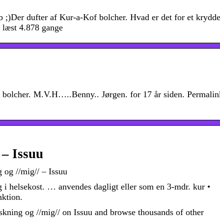
b ;)Der dufter af Kur-a-Kof bolcher. Hvad er det for et krydd
| læst 4.878 gange
f bolcher. M.V.H…..Benny.. Jørgen. for 17 år siden. Permali
 – Issuu
 og //mig// – Issuu
i helsekost. … anvendes dagligt eller som en 3-mdr. kur •
nktion.
kning og //mig// on Issuu and browse thousands of other