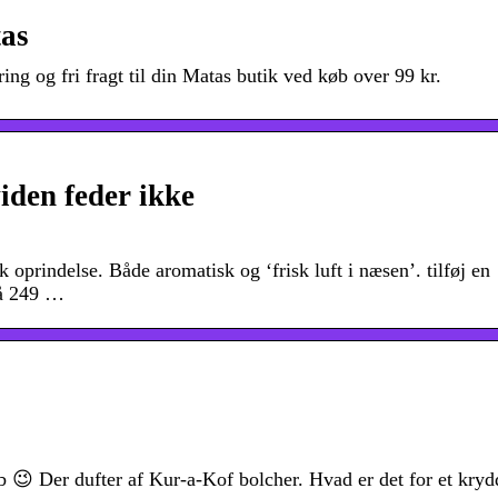
tas
ng og fri fragt til din Matas butik ved køb over 99 kr.
viden feder ikke
prindelse. Både aromatisk og ‘frisk luft i næsen’. tilføj en
på 249 …
b 😉 Der dufter af Kur-a-Kof bolcher. Hvad er det for et kryd