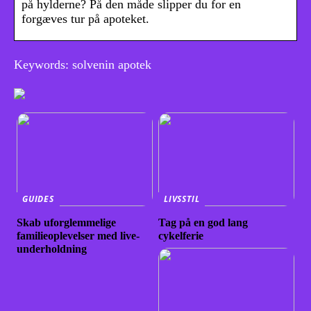
på hylderne? På den måde slipper du for en
forgæves tur på apoteket.
Keywords: solvenin apotek
GUIDES
LIVSSTIL
Skab uforglemmelige
Tag på en god lang
familieoplevelser med live-
cykelferie
underholdning