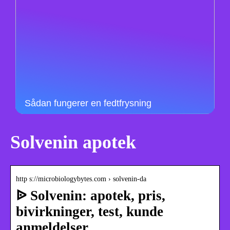
Sådan fungerer en fedtfrysning
Solvenin apotek
http s://microbiologybytes.com › solvenin-da
ᐉ Solvenin: apotek, pris,
bivirkninger, test, kunde
anmeldelser …