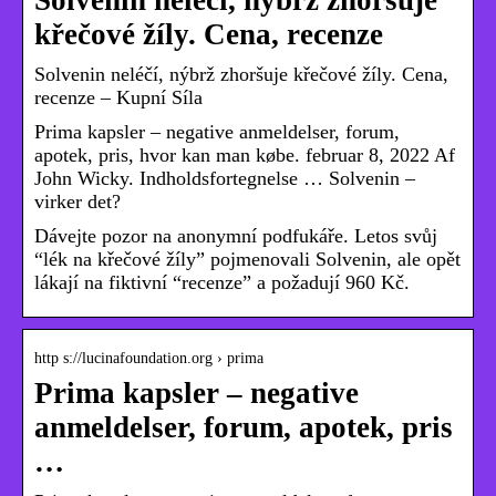
Solvenin neléčí, nýbrž zhoršuje
křečové žíly. Cena, recenze
Solvenin neléčí, nýbrž zhoršuje křečové žíly. Cena,
recenze – Kupní Síla
Prima kapsler – negative anmeldelser, forum,
apotek, pris, hvor kan man købe. februar 8, 2022 Af
John Wicky. Indholdsfortegnelse … Solvenin –
virker det?
Dávejte pozor na anonymní podfukáře. Letos svůj
“lék na křečové žíly” pojmenovali Solvenin, ale opět
lákají na fiktivní “recenze” a požadují 960 Kč.
http s://lucinafoundation.org › prima
Prima kapsler – negative
anmeldelser, forum, apotek, pris
…