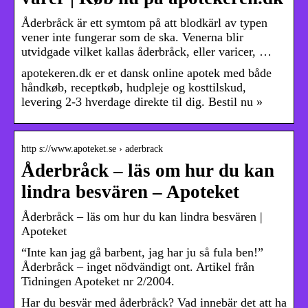
Åderbråck är ett symtom på att blodkärl av typen
vener inte fungerar som de ska. Venerna blir
utvidgade vilket kallas åderbråck, eller varicer, …
apotekeren.dk er et dansk online apotek med både
håndkøb, receptkøb, hudpleje og kosttilskud,
levering 2-3 hverdage direkte til dig. Bestil nu »
http s://www.apoteket.se › aderbrack
Åderbråck – läs om hur du kan
lindra besvären – Apoteket
Åderbråck – läs om hur du kan lindra besvären |
Apoteket
“Inte kan jag gå barbent, jag har ju så fula ben!”
Åderbråck – inget nödvändigt ont. Artikel från
Tidningen Apoteket nr 2/2004.
Har du besvär med åderbråck? Vad innebär det att ha