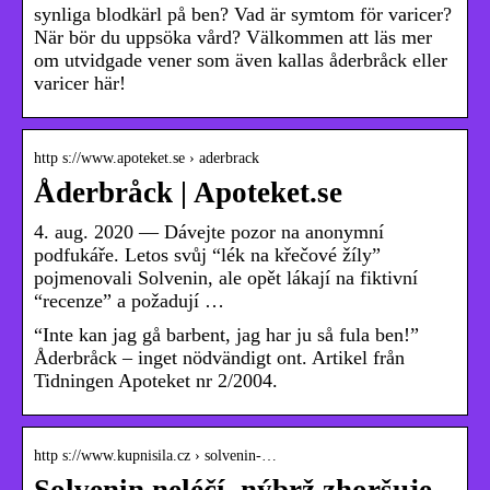
synliga blodkärl på ben? Vad är symtom för varicer?
När bör du uppsöka vård? Välkommen att läs mer
om utvidgade vener som även kallas åderbråck eller
varicer här!
http s://www.apoteket.se › aderbrack
Åderbråck | Apoteket.se
4. aug. 2020 — Dávejte pozor na anonymní
podfukáře. Letos svůj “lék na křečové žíly”
pojmenovali Solvenin, ale opět lákají na fiktivní
“recenze” a požadují …
“Inte kan jag gå barbent, jag har ju så fula ben!”
Åderbråck – inget nödvändigt ont. Artikel från
Tidningen Apoteket nr 2/2004.
http s://www.kupnisila.cz › solvenin-…